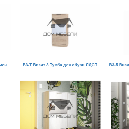
Тумба для обуви В1 с мягким элементом Визит 3
В3-Т Визит 3 Тумба для обуви ЛДСП