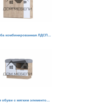
В3-Т1 Тумба комбинированная ЛДСП Визит 3
Тумба для обуви с мягким элементом Визит 3