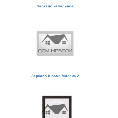
Зеркало напольное
Зеркало в раме Милана 2