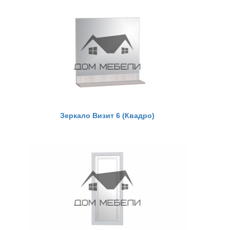
Зеркало Визит 6 (Квадро)