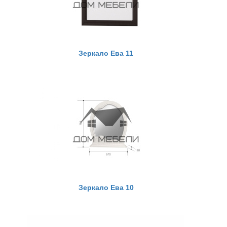
Зеркало Ева 11
Зеркало Ева 10