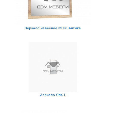
Зеркало навесное 39.08 Антика
Зеркало Япз-1