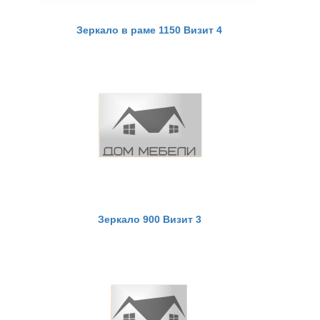
Зеркало в раме 1150 Визит 4
Зеркало 900 Визит 3