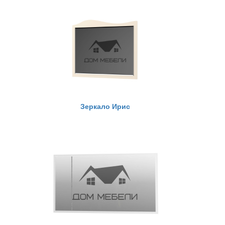
Зеркало Ирис