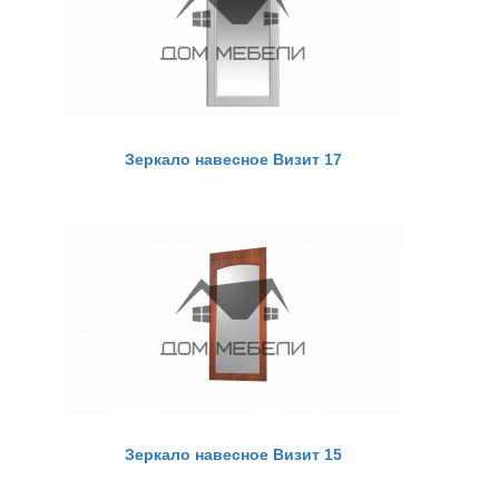
Зеркало навесное Визит 17
Зеркало навесное Визит 15