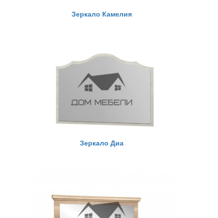
Зеркало Камелия
Зеркало Диа