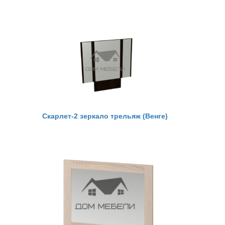
Скарлет-2 зеркало трельяж (Венге)