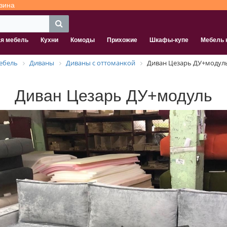
зина
ая мебель
Кухни
Комоды
Прихожие
Шкафы-купе
Мебель 
ебель
Диваны
Диваны с оттоманкой
Диван Цезарь ДУ+модул
Диван Цезарь ДУ+модуль