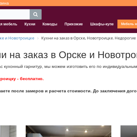
зина
ая мебель
Кухни
Комоды
Прихожие
Шкафы-купе
Мебель н
ске и Новотроицке
Кухни на заказ в Орске, Новотроицке. Недорогие
и на заказ в Орске и Новотр
 кухонный гарнитур, мы можем изготовить его по индивидуальным
роицку - бесплатно.
ете после замеров и расчета стоимости. До заключения дого